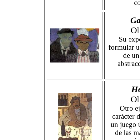
co
Ga
Ol
Su expe
formular un
de un
abstrac
Ho
Ol
Otro e
carácter 
un juego 
de las m