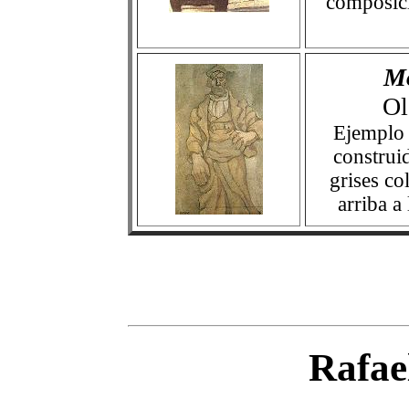
composici
Mo
Ol
Ejemplo 
construi
grises co
arriba a
Rafae