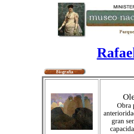
Rafae
Ole
Obra p
anteriorida
gran sen
capacida