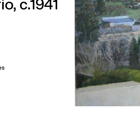
o, c.1941
es