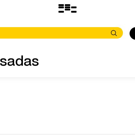
Logo
MNAV
asadas