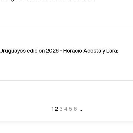
Uruguayos edición 2026 - Horacio Acosta y Lara:
1
2
3
4
5
6
...