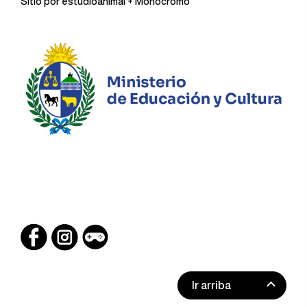
Sitio por
estudioanimal
+ Monocromo
Ir arriba