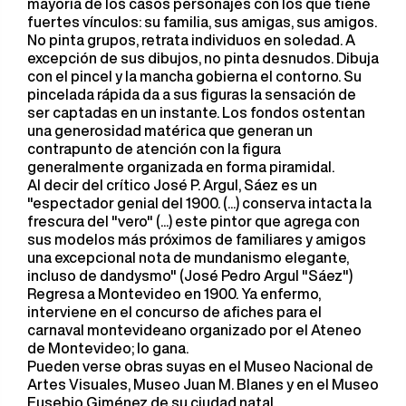
mayoría de los casos personajes con los que tiene
fuertes vínculos: su familia, sus amigas, sus amigos.
No pinta grupos, retrata individuos en soledad. A
excepción de sus dibujos, no pinta desnudos. Dibuja
con el pincel y la mancha gobierna el contorno. Su
pincelada rápida da a sus figuras la sensación de
ser captadas en un instante. Los fondos ostentan
una generosidad matérica que generan un
contrapunto de atención con la figura
generalmente organizada en forma piramidal.
Al decir del crítico José P. Argul, Sáez es un
"espectador genial del 1900. (...) conserva intacta la
frescura del "vero" (...) este pintor que agrega con
sus modelos más próximos de familiares y amigos
una excepcional nota de mundanismo elegante,
incluso de dandysmo" (José Pedro Argul "Sáez")
Regresa a Montevideo en 1900. Ya enfermo,
interviene en el concurso de afiches para el
carnaval montevideano organizado por el Ateneo
de Montevideo; lo gana.
Pueden verse obras suyas en el Museo Nacional de
Artes Visuales, Museo Juan M. Blanes y en el Museo
Eusebio Giménez de su ciudad natal.