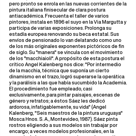
pero pronto se enrola en las nuevas corrientes de la
pintura italiana finisecular de clara postura
antiacadémica. Frecuenta el taller de varios
pintores, instala en 1896 el suyo en la Via Margutta y
participa de varias exposiciones. Prolonga su
estadía europea renovando su beca estatal. Sus
envíos de pensionado lo van delatando como uno
de los más originales exponentes pictóricos de fin
de siglo. Su "manera" se vincula con el movimiento
de los "macchiaioli". A propósito de esta postura el
crítico Angel Kalenberg nos dice: "Por intermedio
de la macchia, técnica que suponía un cierto
dinamismo en el trazo, logró superarse la operática
y la parálisis a las que había sucumbido la Academia.
El procedimiento fue empleado, casi
exclusivamente, para pintar paisajes, escenas de
género y retratos; a éstos Sáez les dedicó
ardorosa, infatigablemente, su vida" (Angel
Kalenberg, "Seis maestros de la pintura uruguaya"
Mosca Hnos. S. A., Montevideo, 1987). Sáez pinta
rostros eligiendo a sus modelos sin trabajar por
encargo; a veces modelos profesionales, en la