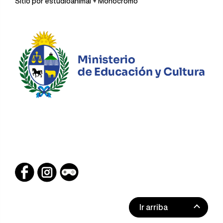
Sitio por
estudioanimal
+ Monocromo
Ir arriba