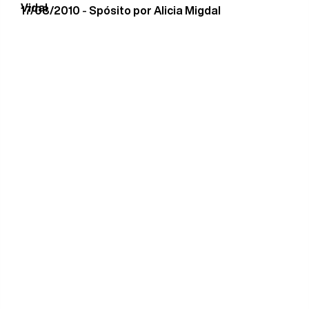
Vidal
17/08/2010
-
Spósito por Alicia Migdal