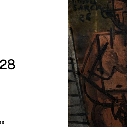
928
es