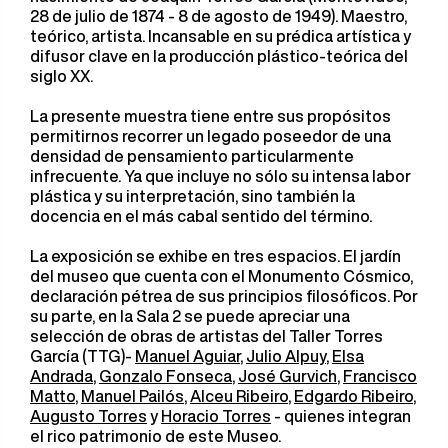
28 de julio de 1874 - 8 de agosto de 1949). Maestro,
teórico, artista. Incansable en su prédica artística y
difusor clave en la producción plástico-teórica del
siglo XX.
La presente muestra tiene entre sus propósitos
permitirnos recorrer un legado poseedor de una
densidad de pensamiento particularmente
infrecuente. Ya que incluye no sólo su intensa labor
plástica y su interpretación, sino también la
docencia en el más cabal sentido del término.
La exposición se exhibe en tres espacios. El jardín
del museo que cuenta con el Monumento Cósmico,
declaración pétrea de sus principios filosóficos. Por
su parte, en la Sala 2 se puede apreciar una
selección de obras de artistas del Taller Torres
García (TTG)-
Manuel Aguiar
,
Julio Alpuy
,
Elsa
Andrada
,
Gonzalo Fonseca
,
José Gurvich
,
Francisco
Matto
,
Manuel Pailós
,
Alceu Ribeiro
,
Edgardo Ribeiro
,
Augusto Torres
y
Horacio Torres
- quienes integran
el rico patrimonio de este Museo.