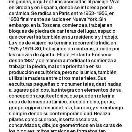
religiones, arquitecturas asociadas al paisaje. Vive
en Grecia y en España, donde se interesa por la
cerámica. Se radica en París entre 1953- 1956, en
1958 finalmente se radica en Nueva York. Sin
embargo, en la Toscana, comienza a trabajar en
bloques de piedra de canteras del lugar, espacio
que convertirá también en su residencia y trabajo.
La vida de viajero no termina, recorrerá la India en
1975 y 1979-80, trabajando en canteras, atraído por
las cuevas de Ajanta- Ellora, Elefanta. Fonseca
desde 1937 y de manera autodidacta comienza a
trabajar la piedra, materia prioritaria en su
producción escultórica, pero no la única, también
utiliza la madera entre otros materiales. Sus
esculturas pequeñas o monumentales, destinadas
a lugares públicos, las integra con elementos de su
concepción arquitectónica que pueden referir a
ecos de lo mesopotámico, precolombino, persa,
griego, egipcio, renacentista, barroco, y sin embargo
siempre desde su contemporaneidad. Realiza
pilares como cuerpos, inserta escaleras,
concavidades, dibujos geométricos en las caras de
los bloques, mitos arcaicos en formatos tan